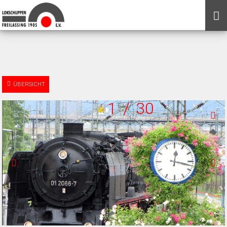
ÜBERSICHT
1
/
30