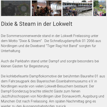
1
2
3
Dixie & Steam in der Lokwelt
Die Sommersonnenwende stand in der Lokwelt Freilassing unter
dem Motto "Dixie & Steam". Die Schnellzugdampflok 01 2066 aus
Nördlingen und die Dixieband "Tiger Rag Hot Band" sorgten für
Unterhaltung.
Auch die Parkbahn stand unter Dampf und sorgte besonders bei
kleinen Gästen für Begeisterung.
Die kohlebefeuerte Dampflokomotive der berühmten Baureihe 01 aus
dem Fahrzeugpark des Bayerischen Eisenbahnmuseums e.V. in
Nördlingen wurde von vielen Lokwelt-Besuchern bestaunt. Der
Dampf-Sonderzug brachte stilecht Gäste zum feinen
Jazzfrühschoppen von Nördlingen über Donauwörth, Augsburg und
München Ost nach Freilassing. Am späten Nachmittag ging es
wieder zu den Ausgangsbahnhöfen zurück.