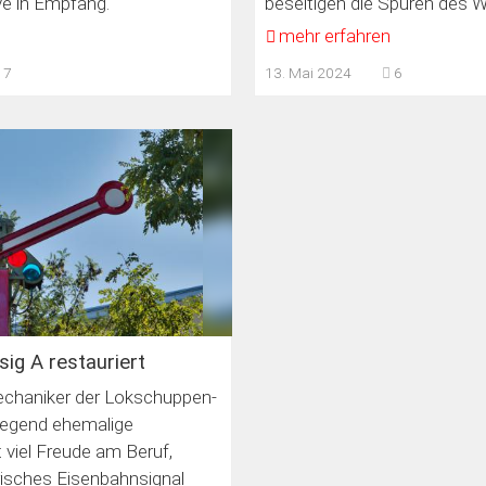
ve in Empfang.
beseitigen die Spuren des W
n
mehr erfahren
7
13. Mai 2024
6
sig A restauriert
chaniker der Lokschuppen-
iegend ehemalige
 viel Freude am Beruf,
risches Eisenbahnsignal