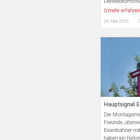
Diesellokomoti
mehr erfahre
24. Mai 2025
Hauptsignal E
Die Montagsme
Freunde, überw
Eisenbahner mit
haben ein histo