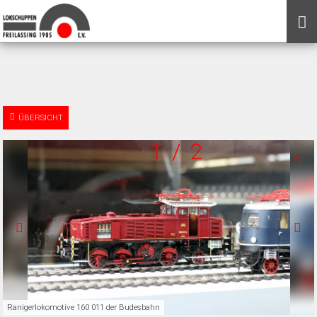
ÜBERSICHT
1
/
2
Ranigerlokomotive 160 011 der Budesbahn