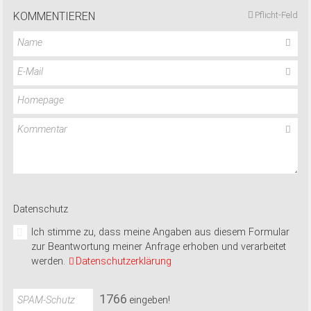
KOMMENTIEREN
Pflicht-Feld
Name
E-Mail
Homepage
Kommentar
Datenschutz
Ich stimme zu, dass meine Angaben aus diesem Formular
zur Beantwortung meiner Anfrage erhoben und verarbeitet
werden.
Datenschutzerklärung
1
7
6
6
SPAM-Schutz
eingeben!