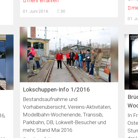
mehr erfahren
me
01. Juni 2016
30
01. J
Lokschuppen-Info 1/2016
Brü
Bestandsaufnahme und
Woc
Vorhabenübersicht, Vereins-Aktivitäten,
Modellbahn-Wochenende, Transsib,
In F
16,
Parkbahn, DB, Lokwelt-Besucher und
Oste
.
mehr, Stand Mai 2016
Stun