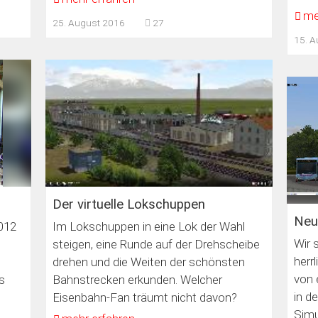
me
25. August 2016
27
15. A
Der virtuelle Lokschuppen
Neu
012
Im Lokschuppen in eine Lok der Wahl
Wir 
steigen, eine Runde auf der Drehscheibe
herr
drehen und die Weiten der schönsten
von 
s
Bahnstrecken erkunden. Welcher
in d
Eisenbahn-Fan träumt nicht davon?
Simu