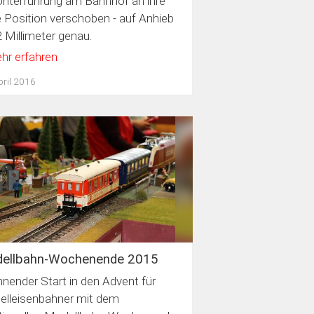
Unterführung am Bahnhof an ihre
 Position verschoben - auf Anhieb
2 Millimeter genau.
hr erfahren
pril 2016
ellbahn-Wochenende 2015
nender Start in den Advent für
lleisenbahner mit dem