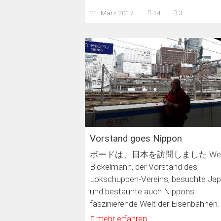
21. März 2017
14
3
Vorstand goes Nippon
ボードは、日本を訪問しました Wer
Bickelmann, der Vorstand des
Lokschuppen-Vereins, besuchte Ja
und bestaunte auch Nippons
faszinierende Welt der Eisenbahnen.
mehr erfahren