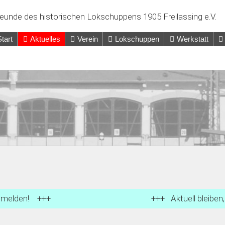
eunde des historischen Lokschuppens 1905 Freilassing e.V.
Start
Aktuelles
Verein
Lokschuppen
Werkstatt
+++ Aktuell bleiben, für den
Newsle