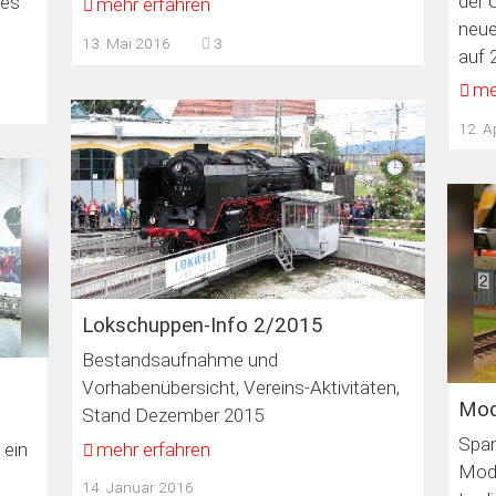
der 
 es
mehr erfahren
neue
13. Mai 2016
3
auf 
me
12. A
Lokschuppen-Info 2/2015
Bestandsaufnahme und
Vorhabenübersicht, Vereins-Aktivitäten,
Mod
Stand Dezember 2015
Span
mehr erfahren
 ein
Mode
14. Januar 2016