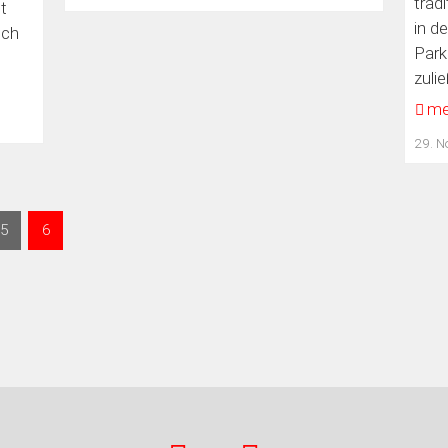
trad
lt
in d
ich
Park
zulie
me
29. 
5
6