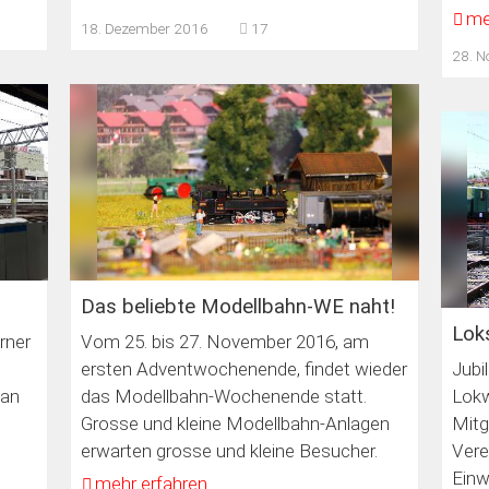
me
18. Dezember 2016
17
28. 
Das beliebte Modellbahn-WE naht!
Lok
ner
Vom 25. bis 27. November 2016, am
ersten Adventwochenende, findet wieder
Jubi
pan
das Modellbahn-Wochenende statt.
Lokw
Grosse und kleine Modellbahn-Anlagen
Mitg
erwarten grosse und kleine Besucher.
Vere
Einw
mehr erfahren