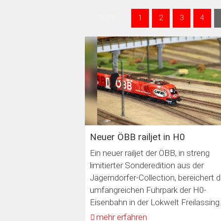
SEITE
1
2
3
4
Neuer ÖBB railjet in H0
Ein neuer railjet der ÖBB, in streng
limitierter Sonderedition aus der
Jägerndorfer-Collection, bereichert 
umfangreichen Fuhrpark der H0-
Eisenbahn in der Lokwelt Freilassing
mehr erfahren