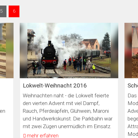
5
6
Lokwelt-Weihnacht 2016
Sch
Weihnachten naht - die Lokwelt feierte
Das 
den vierten Advent mit viel Dampf,
Mode
den
Rauch, Pferdeäpfeln, Glühwein, Maroni
Adve
und Handwerkskunst. Die Parkbahn war
bege
.
mit zwei Zügen unermüdlich im Einsatz.
Attr
Mode
mehr erfahren