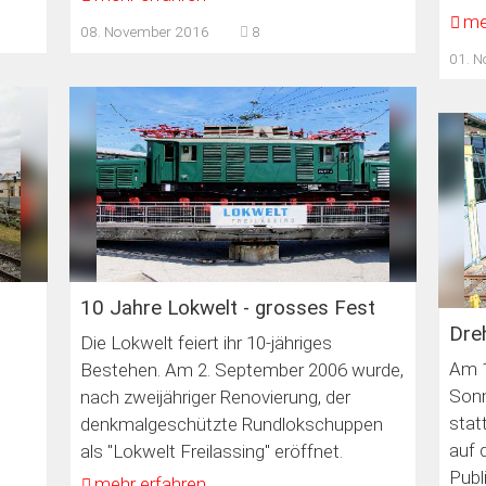
me
08. November 2016
8
01. 
10 Jahre Lokwelt - grosses Fest
Dre
Die Lokwelt feiert ihr 10-jähriges
Am 1
Bestehen. Am 2. September 2006 wurde,
Sonn
nach zweijähriger Renovierung, der
stat
denkmalgeschützte Rundlokschuppen
auf 
als "Lokwelt Freilassing" eröffnet.
Publ
mehr erfahren