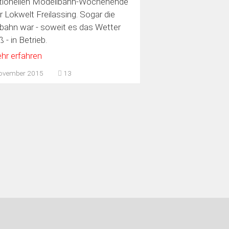
itionellen Modellbahn-Wochenende
er Lokwelt Freilassing. Sogar die
bahn war - soweit es das Wetter
ß - in Betrieb.
hr erfahren
November 2015
13